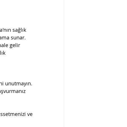
'nın sağlık 
sama sunar. 
le gelir 
lık 
ini unutmayın. 
başvurmanız 
issetmenizi ve 