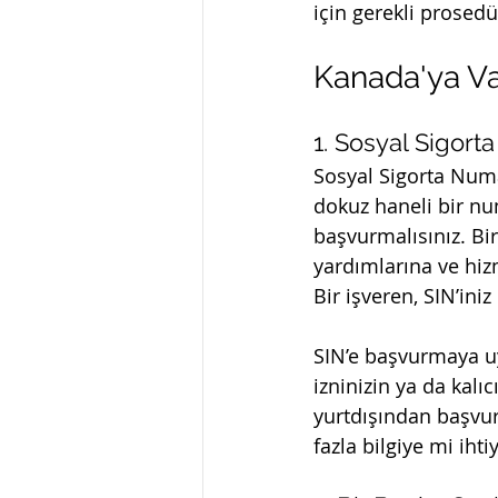
için gerekli prosed
Kanada'ya Va
1. Sosyal Sigorta
Sosyal Sigorta Numa
dokuz haneli bir nu
başvurmalısınız. Bi
yardımlarına ve hizm
Bir işveren, SIN’in
SIN’e başvurmaya u
izninizin ya da kalı
yurtdışından başvu
fazla bilgiye mi iht