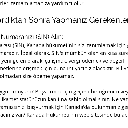
ürleri tamamlamanıza yardımcı olur.
rdıktan Sonra Yapmanız Gerekenle
 Numaranızı (SIN) Alın:
rası (SIN), Kanada hükümetinin sizi tanımlamak için g
maradır. İdeal olarak, SIN'e mümkün olan en kısa sür
r yeni gelen olarak, çalışmak, vergi ödemek ve değerl
etlerine erişmek için buna ihtiyacınız olacaktır. Bili
iz olmadan size ödeme yapamaz.
ygun muyum? Başvurmak için geçerli bir öğrenim vey
cı ikamet statünüzün kanıtına sahip olmalısınız. Ne yazık
ramazsınız; başvurmak için Kanada'da bulunmanız ger
iyacınız var? Kanada Hükümeti'nin web sitesinde bulabil