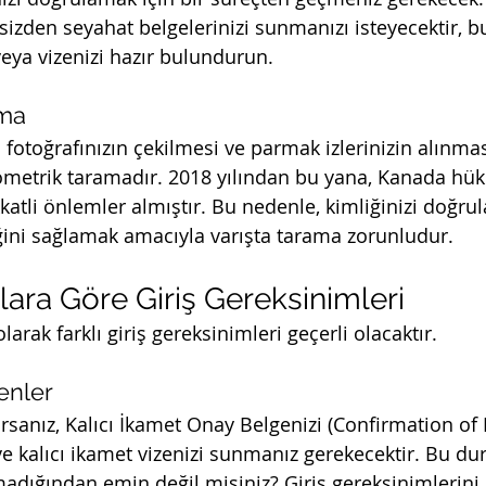
 sizden seyahat belgelerinizi sunmanızı isteyecektir, 
ya vizenizi hazır bulundurun.
ama
l fotoğrafınızın çekilmesi ve parmak izlerinizin alınmas
yometrik taramadır. 2018 yılından bu yana, Kanada hük
ikkatli önlemler almıştır. Bu nedenle, kimliğinizi doğru
ini sağlamak amacıyla varışta tarama zorunludur.
lara Göre Giriş Gereksinimleri
rak farklı giriş gereksinimleri geçerli olacaktır.
enler
orsanız, Kalıcı İkamet Onay Belgenizi (Confirmation o
e kalıcı ikamet vizenizi sunmanız gerekecektir. Bu du
adığından emin değil misiniz? Giriş gereksinimlerin