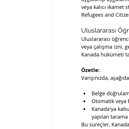
veya kalıcı ikamet 
Refugees and Citize
Uluslararası Öğ
Uluslararası öğrenci
veya çalışma izni, g
Kanada hükümeti tar
Özetle:
Varışınızda, aşağıd
Belge doğrulam
Otomatik veya b
Kanada'ya kabul
yapılan tarama 
Bu süreçler, Kanada