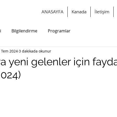
ANASAYFA
Kanada
İletişim
i
Bilgilendirme
Programlar
 Tem 2024
3 dakikada okunur
 yeni gelenler için fayda
2024)