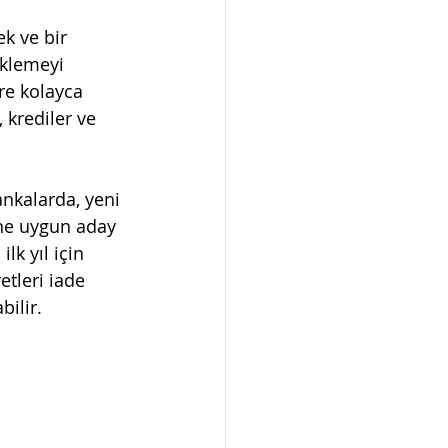
k ve bir 
eklemeyi 
re kolayca 
 krediler ve 
ankalarda, yeni 
ine uygun aday 
lk yıl için 
etleri iade 
bilir. 