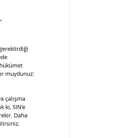
r
erektirdiği 
ede 
i hükümet 
yor muydunuz: 
a çalışma 
 ki, SIN’e 
ekir. Daha 
irsiniz.