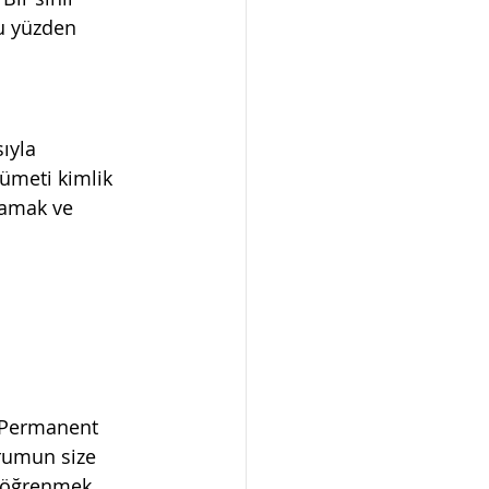
bu yüzden 
ıyla 
ümeti kimlik 
lamak ve 
f Permanent 
rumun size 
i öğrenmek 