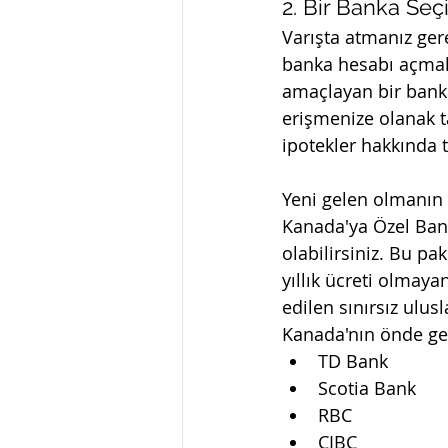
2. Bir Banka Seç
Varışta atmanız ger
banka hesabı açmakt
amaçlayan bir banka
erişmenize olanak ta
ipotekler hakkında 
Yeni gelen olmanın 
Kanada'ya Özel Bank
olabilirsiniz. Bu pak
yıllık ücreti olmaya
edilen sınırsız ulusl
Kanada'nın önde gel
TD Bank
Scotia Bank
RBC 
CIBC