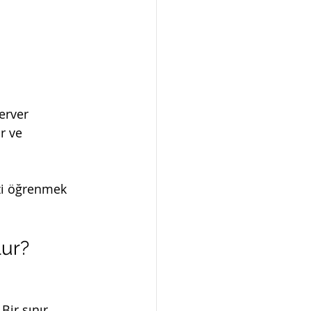
erver 
r ve 
izi öğrenmek 
lur?
Bir sınır 