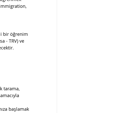
(Immigration, 
li bir öğrenim 
sa - TRV) ve 
cektir.
ik tarama,
 amacıyla 
ınıza başlamak 