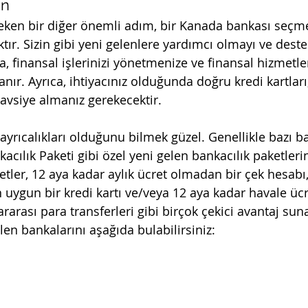
in
eken bir diğer önemli adım, bir Kanada bankası seçme
ır. Sizin gibi yeni gelenlere yardımcı olmayı ve dest
, finansal işlerinizi yönetmenize ve finansal hizmetle
nır. Ayrıca, ihtiyacınız olduğunda doğru kredi kartları,
tavsiye almanız gerekecektir.
ayrıcalıkları olduğunu bilmek güzel. Genellikle bazı b
acılık Paketi gibi özel yeni gelen bankacılık paketler
etler, 12 aya kadar aylık ücret olmadan bir çek hesabı, i
n uygun bir kredi kartı ve/veya 12 aya kadar havale ücr
ararası para transferleri gibi birçok çekici avantaj suna
en bankalarını aşağıda bulabilirsiniz: