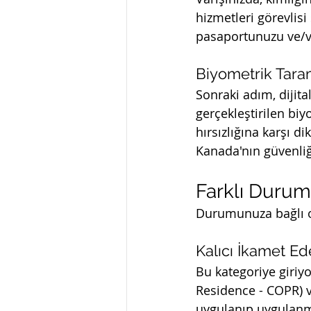
hizmetleri görevlisi
pasaportunuzu ve/ve
Biyometrik Tar
Sonraki adım, dijita
gerçekleştirilen bi
hırsızlığına karşı d
Kanada'nın güvenliğ
Farklı Durum
Durumunuza bağlı ola
Kalıcı İkamet Ed
Bu kategoriye giriy
Residence - COPR) v
uygulanıp uygulanm