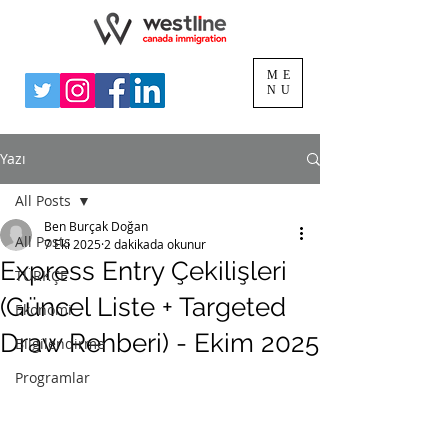
ME
NU
Yazı
All Posts
Ben Burçak Doğan
All Posts
7 Eki 2025
2 dakikada okunur
Express Entry Çekilişleri
TÜRKÇE
(Güncel Liste + Targeted
Ekonomi
Draw Rehberi) - Ekim 2025
Bilgilendirme
Programlar