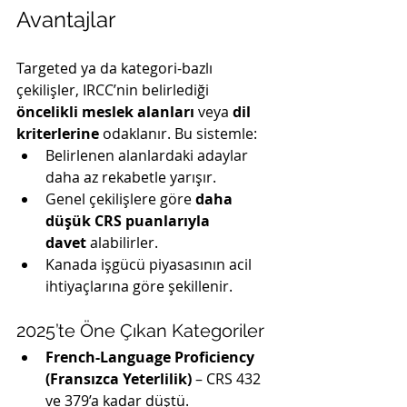
Avantajlar
Targeted ya da kategori-bazlı 
çekilişler, IRCC’nin belirlediği 
öncelikli meslek alanları
 veya 
dil 
kriterlerine
 odaklanır. Bu sistemle:
Belirlenen alanlardaki adaylar 
daha az rekabetle yarışır.
Genel çekilişlere göre 
daha 
düşük CRS puanlarıyla 
davet
 alabilirler.
Kanada işgücü piyasasının acil 
ihtiyaçlarına göre şekillenir.
2025’te Öne Çıkan Kategoriler
French-Language Proficiency 
(Fransızca Yeterlilik)
 – CRS 432 
ve 379’a kadar düştü.