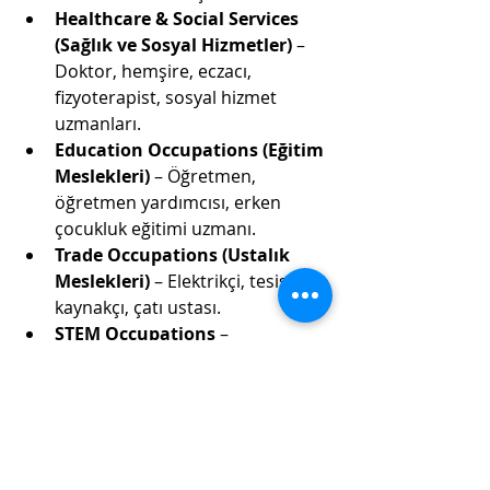
Healthcare & Social Services 
(Sağlık ve Sosyal Hizmetler)
 – 
Doktor, hemşire, eczacı, 
fizyoterapist, sosyal hizmet 
uzmanları.
Education Occupations (Eğitim 
Meslekleri)
 – Öğretmen, 
öğretmen yardımcısı, erken 
çocukluk eğitimi uzmanı.
Trade Occupations (Ustalık 
Meslekleri)
 – Elektrikçi, tesisatçı, 
kaynakçı, çatı ustası.
STEM Occupations
 – 
Mühendislik, yazılım, siber 
güvenlik, AR-GE uzmanları.
Express Entry’de Planlı 
Olmanın Önemi