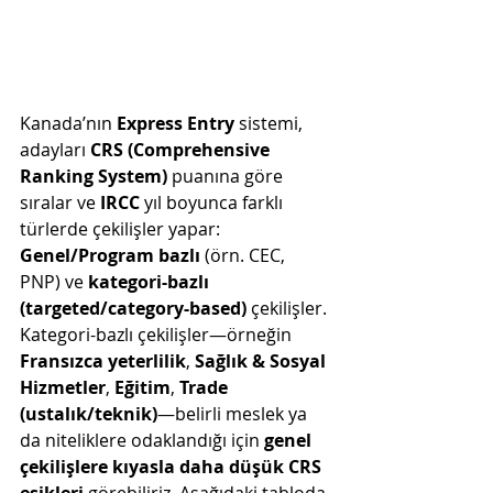
Kanada’nın 
Express Entry
 sistemi, 
adayları 
CRS (Comprehensive 
Ranking System)
 puanına göre 
sıralar ve 
IRCC
 yıl boyunca farklı 
türlerde çekilişler yapar: 
Genel/Program bazlı
 (örn. CEC, 
PNP) ve 
kategori-bazlı 
(targeted/category-based)
 çekilişler. 
Kategori-bazlı çekilişler—örneğin 
Fransızca yeterlilik
, 
Sağlık & Sosyal 
Hizmetler
, 
Eğitim
, 
Trade 
(ustalık/teknik)
—belirli meslek ya 
da niteliklere odaklandığı için 
genel 
çekilişlere kıyasla daha düşük CRS 