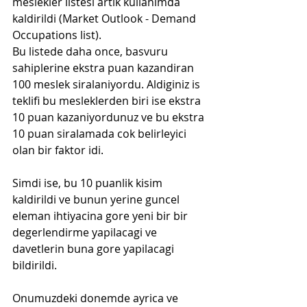
meslekler listesi artik kullanimda 
kaldirildi (Market Outlook - Demand 
Occupations list). 
Bu listede daha once, basvuru 
sahiplerine ekstra puan kazandiran 
100 meslek siralaniyordu. Aldiginiz is 
teklifi bu mesleklerden biri ise ekstra 
10 puan kazaniyordunuz ve bu ekstra 
10 puan siralamada cok belirleyici 
olan bir faktor idi. 
Simdi ise, bu 10 puanlik kisim 
kaldirildi ve bunun yerine guncel 
eleman ihtiyacina gore yeni bir bir 
degerlendirme yapilacagi ve 
davetlerin buna gore yapilacagi 
bildirildi. 
Onumuzdeki donemde ayrica ve 