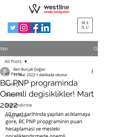
ME
NU
Yazı
All Posts
Ben Burçak Doğan
All Posts
11 Mar 2022
1 dakikada okunur
BC PNP programinda
TÜRKÇE
Onemli degisiklikler! Mart
Ekonomi
2022
Bilgilendirme
10 mart tarihinda yapilan aciklamaya 
Programlar
gore, BC PNP propgraminin puan 
hesaplamasi ve mesleki 
onceliklendirmede onemli 