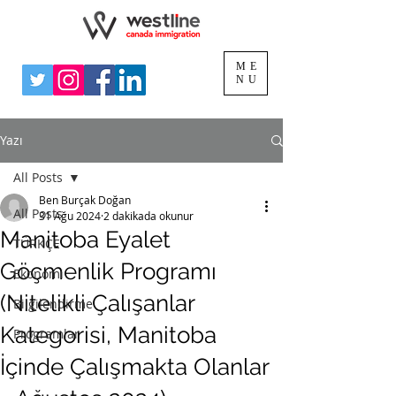
ME
NU
Yazı
All Posts
Ben Burçak Doğan
All Posts
31 Ağu 2024
2 dakikada okunur
Manitoba Eyalet
TÜRKÇE
Göçmenlik Programı
Ekonomi
(Nitelikli Çalışanlar
Bilgilendirme
Kategorisi, Manitoba
Programlar
İçinde Çalışmakta Olanlar