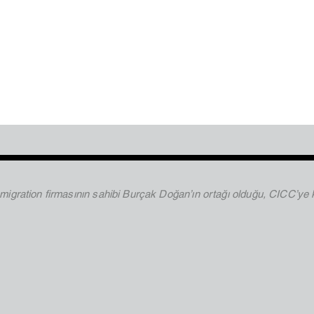
igration firmasının sahibi Burçak Doğan’ın ortağı olduğu, CICC’ye k