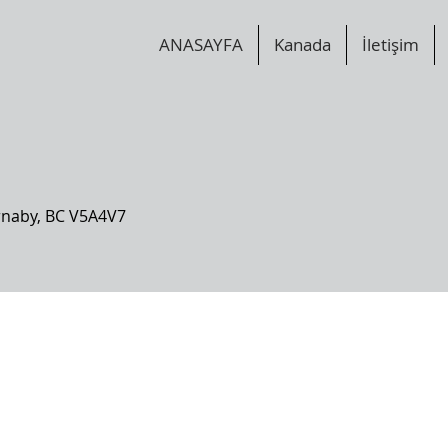
ANASAYFA
Kanada
İletişim
naby, BC V5A4V7 ​