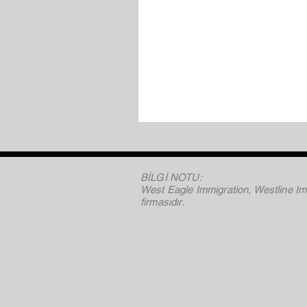
BİLGİ NOTU:
West Eagle Immigration, Westline Imm
firmasıdır.